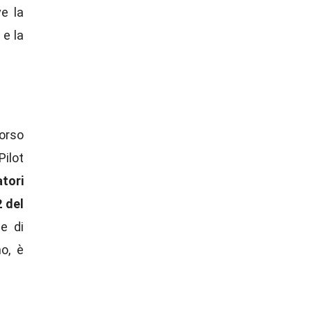
e la
 e la
corso
ilot
tori
2 del
e di
no, è