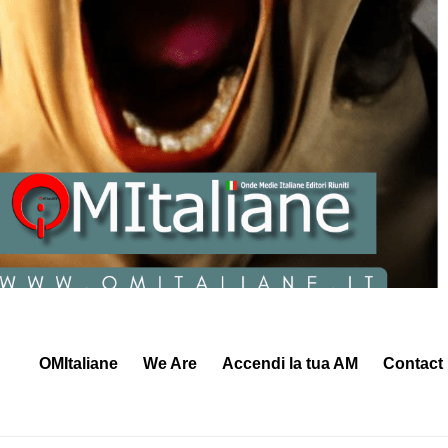
OMItaliane
We Are
Accendi la tua AM
Contact