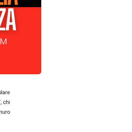
lare
, chi
muro