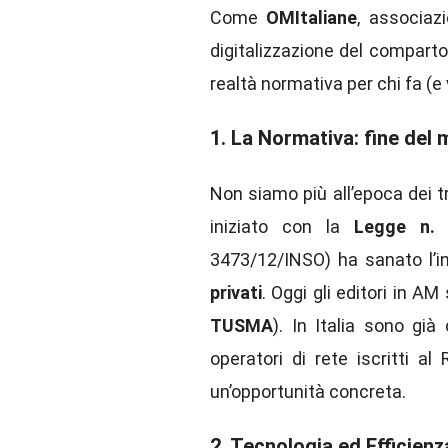
Come
OMItaliane
, associaz
digitalizzazione del comparto, 
realtà normativa per chi fa (e 
1. La Normativa: fine del 
Non siamo più all’epoca dei tr
iniziato con la
Legge n.
3473/12/INSO) ha sanato l’i
privati
. Oggi gli editori in A
TUSMA
). In Italia sono già
operatori di rete iscritti a
un’opportunità concreta.
2. Tecnologia ed Efficienz