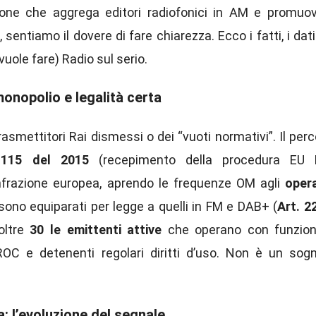
ione che aggrega editori radiofonici in AM e promuov
sentiamo il dovere di fare chiarezza. Ecco i fatti, i dati
vuole fare) Radio sul serio.
monopolio e legalità certa
asmettitori Rai dismessi o dei “vuoti normativi”. Il per
 115 del 2015
(recepimento della procedura EU P
nfrazione europea, aprendo le frequenze OM agli
opera
M sono equiparati per legge a quelli in FM e DAB+ (
Art. 2
 oltre
30 le emittenti attive
che operano con funzion
l ROC e detenenti regolari diritti d’uso. Non è un sog
a: l’evoluzione del segnale