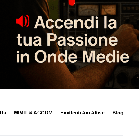
 Us
MIMIT & AGCOM
Emittenti Am Attive
Blog