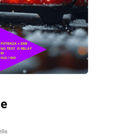
de
ella