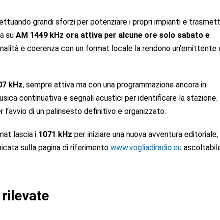
fettuando grandi sforzi per potenziare i propri impianti e trasmet
va su
AM 1449 kHz ora attiva per alcune ore solo sabato e
ginalità e coerenza con un
format locale
la rendono un’emittente 
07 kHz
, sempre attiva ma con una programmazione ancora in
usica continuativa
e segnali acustici per identificare la stazione. 
r l’avvio di un
palinsesto definitivo e organizzato.
rmat lascia i
1071 kHz
per iniziare una nuova avventura editoriale; 
cata sulla pagina di riferimento
www.vogliadiradio.eu
ascoltabil
rilevate