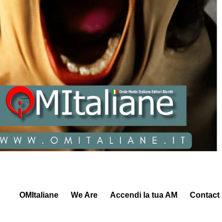
OMItaliane
We Are
Accendi la tua AM
Contact