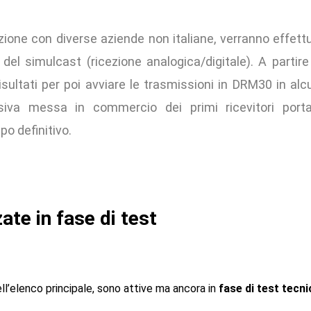
razione con diverse aziende non italiane, verranno effett
o del simulcast (ricezione analogica/digitale). A partir
isultati per poi avviare le trasmissioni in DRM30 in alc
iva messa in commercio dei primi ricevitori portati
po definitivo.
ate in fase di test
ell’elenco principale, sono attive ma ancora in
fase di test tecni