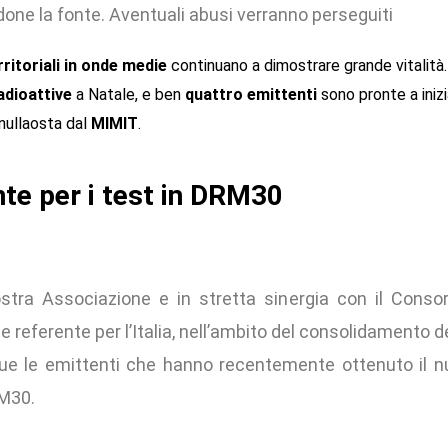
done la fonte. Aventuali abusi verranno perseguiti
rritoriali in onde medie
continuano a dimostrare grande vitalità.
adioattive
a Natale, e ben
quattro emittenti
sono pronte a iniz
 nullaosta dal
MIMIT
.
te per i test in DRM30
stra Associazione e in stretta sinergia con il Consor
e referente per l’Italia, nell’ambito del consolidamento d
que le emittenti che hanno recentemente ottenuto il nu
RM30.