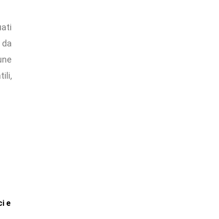
uati
e da
une
li,
ci e