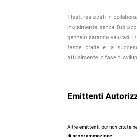
I test, realizzati in collabo
inizialmente senza l’utilizz
gennaio saranno valutati i r
fasce orarie e la success
attualmente in fase di svilup
Emittenti Autorizz
Altre emittenti, pur non citate n
di programmazione
: