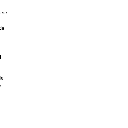
tere
da
I
la
e