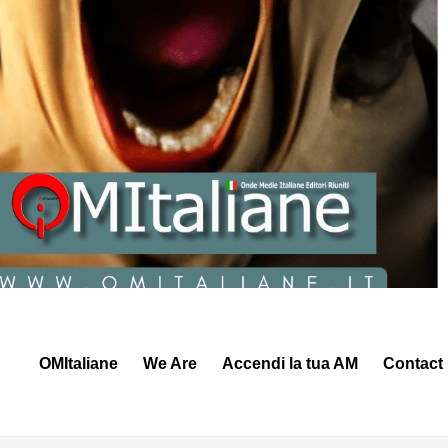
OMItaliane
We Are
Accendi la tua AM
Contact