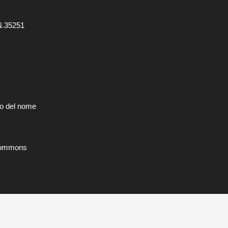
.35251
zzo del nome
 Commons