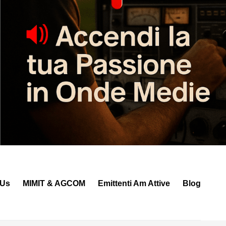
 Us
MIMIT & AGCOM
Emittenti Am Attive
Blog