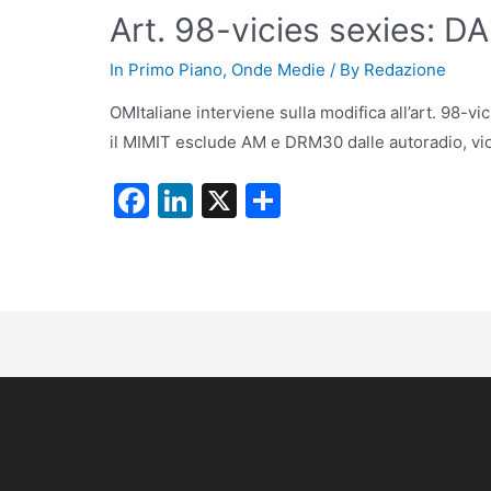
Art. 98-vicies sexies: 
In Primo Piano
,
Onde Medie
/ By
Redazione
OMItaliane interviene sulla modifica all’art. 98-v
il MIMIT esclude AM e DRM30 dalle autoradio, vio
F
Li
X
C
a
n
o
c
k
n
e
e
di
b
dI
vi
o
n
di
o
k