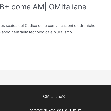
DAB+ come AM| OMItaliane
icies sexies del Codice delle comunicazioni elettroniche:
lando neutralità tecnologica e pluralismo.
OMItaliane®
Operatore di Rete da 0 a 30 mHz